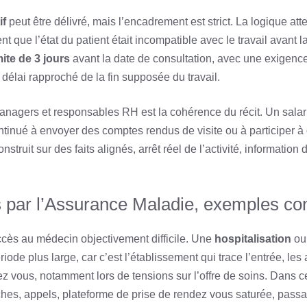
if
peut être délivré, mais l’encadrement est strict. La logique at
nt que l’état du patient était incompatible avec le travail avant l
mite de 3 jours
avant la date de consultation, avec une exigenc
 délai rapproché de la fin supposée du travail.
managers et responsables RH est la cohérence du récit. Un salar
ontinué à envoyer des comptes rendus de visite ou à participer à
struit sur des faits alignés, arrêt réel de l’activité, information
 par l’Assurance Maladie, exemples co
accès au médecin objectivement difficile. Une
hospitalisation
ou
riode plus large, car c’est l’établissement qui trace l’entrée, les a
ez vous, notamment lors de tensions sur l’offre de soins. Dans ce
ches, appels, plateforme de prise de rendez vous saturée, pass