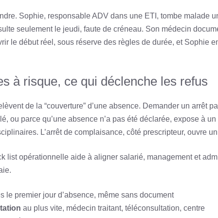
endre. Sophie, responsable ADV dans une ETI, tombe malade un 
sulte seulement le jeudi, faute de créneau. Son médecin docum
uvrir le début réel, sous réserve des règles de durée, et Sophie e
es à risque, ce qui déclenche les refus
relèvent de la “couverture” d’une absence. Demander un arrêt pa
lé, ou parce qu’une absence n’a pas été déclarée, expose à un
sciplinaires. L’arrêt de complaisance, côté prescripteur, ouvre 
ck list opérationnelle aide à aligner salarié, management et admin
aie.
s le premier jour d’absence, même sans document
tation
au plus vite, médecin traitant, téléconsultation, centre