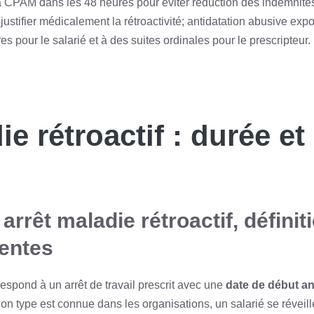
 la CPAM dans les 48 heures pour éviter réduction des indemnité
justifier médicalement la rétroactivité; antidatation abusive exp
es pour le salarié et à des suites ordinales pour le prescripteur.
ie rétroactif : durée e
arrêt maladie rétroactif, définit
uentes
espond à un arrêt de travail prescrit avec une
date de début an
ion type est connue dans les organisations, un salarié se réveille