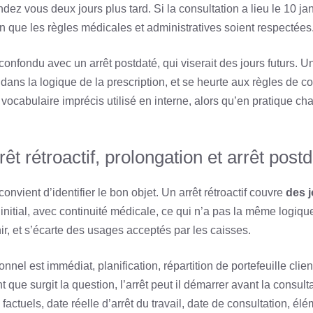
dez vous deux jours plus tard. Si la consultation a lieu le 10 ja
on que les règles médicales et administratives soient respectées
onfondu avec un arrêt postdaté, qui viserait des jours futurs. U
ns la logique de la prescription, et se heurte aux règles de co
vocabulaire imprécis utilisé en interne, alors qu’en pratique ch
êt rétroactif, prolongation et arrêt post
convient d’identifier le bon objet. Un arrêt rétroactif couvre
des j
initial, avec continuité médicale, ce qui n’a pas la même logiqu
nir, et s’écarte des usages acceptés par les caisses.
nel est immédiat, planification, répartition de portefeuille clie
ue surgit la question, l’arrêt peut il démarrer avant la consultat
factuels, date réelle d’arrêt du travail, date de consultation, él