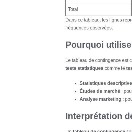
Total
Dans ce tableau, les lignes rep
fréquences observées.
Pourquoi utilis
Le tableau de contingence est 
tests statistiques
comme le
te
Statistiques descriptiv
Études de marché
: pou
Analyse marketing
: pou
Interprétation d
Un
tableau de contingence
seu