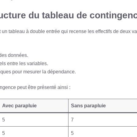
tructure du tableau de contingen
 un tableau à double entrée qui recense les effectifs de deux var
n des données.
els entre les variables.
stiques pour mesurer la dépendance.
gence peut être présenté ainsi :
Avec parapluie
Sans parapluie
5
7
5
5