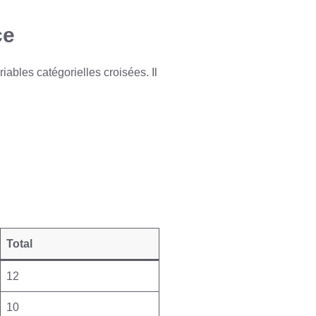
ce
iables catégorielles croisées. Il
Total
12
10