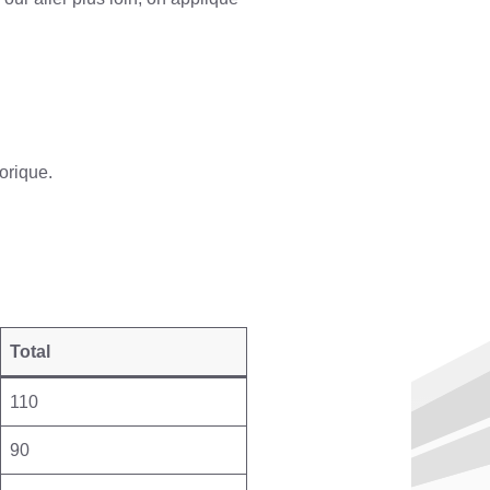
éorique.
Total
110
90