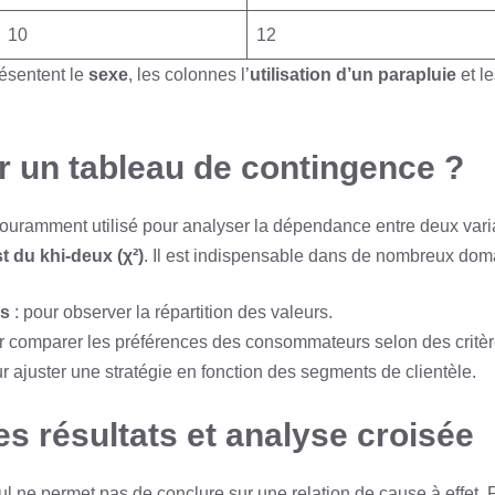
10
12
résentent le
sexe
, les colonnes l’
utilisation d’un parapluie
et le
er un tableau de contingence ?
couramment utilisé pour analyser la dépendance entre deux var
st du khi-deux (χ²)
. Il est indispensable dans de nombreux dom
es
: pour observer la répartition des valeurs.
r comparer les préférences des consommateurs selon des crit
r ajuster une stratégie en fonction des segments de clientèle.
es résultats et analyse croisée
l ne permet pas de conclure sur une relation de cause à effet. P