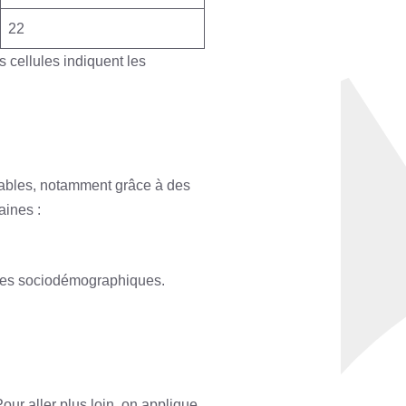
22
s cellules indiquent les
iables, notamment grâce à des
aines :
ères sociodémographiques.
our aller plus loin, on applique