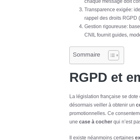
chaque message doit cont
Transparence exigée: iden
rappel des droits RGPD (ac
Gestion rigoureuse: base
CNIL fournit guides, modè
Sommaire
RGPD et em
La législation française se dote 
désormais veiller à obtenir un
c
promotionnelles. Ce consentement
une
case à cocher
qui n’est pa
Il existe néanmoins certaines
e