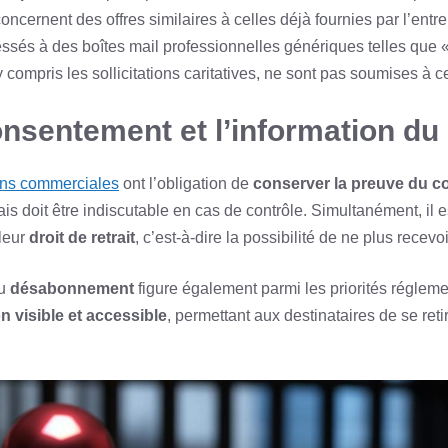
cernent des offres similaires à celles déjà fournies par l’entrepr
ssés à des boîtes mail professionnelles génériques telles que
ompris les sollicitations caritatives, ne sont pas soumises à c
nsentement et l’information du d
ns commerciales
ont l’obligation de
conserver la preuve du 
s doit être indiscutable en cas de contrôle. Simultanément, il es
 leur
droit de retrait
, c’est-à-dire la possibilité de ne plus recev
du
désabonnement
figure également parmi les priorités régle
on visible et accessible
, permettant aux destinataires de se retir