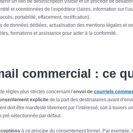
enir un lien de désinscription visible et un procédé de désabo
tité et coordonnées de l'expéditeur claires, information sur l'u
cès, portabilité, effacement, rectification).
s de données dédiées, actualisation des mentions légales et se
les, formations et assistance pour aider à la conformité.
ail commercial : ce q
de règles plus strictes concernant l’
envoi de
courriels comme
onsentement explicite
de la part des destinataires avant d’e
 doit être manifesté librement par l’intéressé, soit à travers u
s pré-sélectionnée par défaut.
xceptions
à ce principe du consentement formel. Par exemple, lo